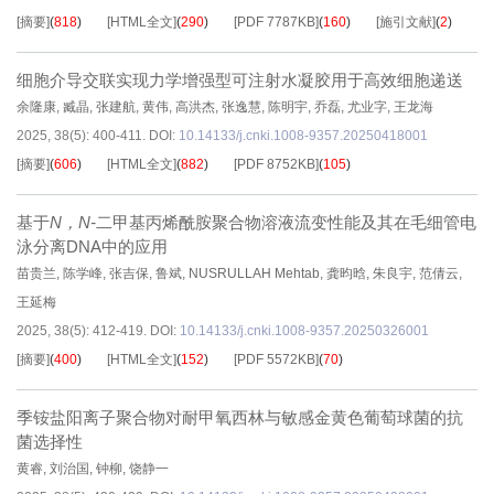
[摘要]
(
818
)
[HTML全文]
(
290
)
[PDF
7787KB
]
(
160
)
[施引文献]
(
2
)
细胞介导交联实现力学增强型可注射水凝胶用于高效细胞递送
余隆康
,
臧晶
,
张建航
,
黄伟
,
高洪杰
,
张逸慧
,
陈明宇
,
乔磊
,
尤业字
,
王龙海
2025, 38(5): 400-411.
DOI:
10.14133/j.cnki.1008-9357.20250418001
[摘要]
(
606
)
[HTML全文]
(
882
)
[PDF
8752KB
]
(
105
)
基于
N，N-
二甲基丙烯酰胺聚合物溶液流变性能及其在毛细管电
泳分离DNA中的应用
苗贵兰
,
陈学峰
,
张吉保
,
鲁斌
,
NUSRULLAH Mehtab
,
龚昀晗
,
朱良宇
,
范倩云
,
王延梅
2025, 38(5): 412-419.
DOI:
10.14133/j.cnki.1008-9357.20250326001
[摘要]
(
400
)
[HTML全文]
(
152
)
[PDF
5572KB
]
(
70
)
季铵盐阳离子聚合物对耐甲氧西林与敏感金黄色葡萄球菌的抗
菌选择性
黄睿
,
刘治国
,
钟柳
,
饶静一