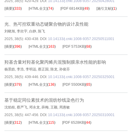
2025, 38(5): 420-429.
DOI:
10.14133/j.cnki.1008-9357.20250428001
[摘要]
(
333
)
[HTML全文]
(
74
)
[PDF
6814KB
]
(
49
)
[施引文献]
(
1
)
光、热可控双重动态键聚合物的设计及性能
刘晓旭
,
李欣宇
,
白静
,
陈飞
2025, 38(5): 430-438.
DOI:
10.14133/j.cnki.1008-9357.20250511001
[摘要]
(
396
)
[HTML全文]
(
163
)
[PDF
5753KB
]
(
68
)
羟基含量对羟基化聚丙烯共混预制膜亲水性能的影响
杨景皓
,
李浩
,
李明远
,
蔡正国
,
陈龙
,
孙俊芬
2025, 38(5): 439-446.
DOI:
10.14133/j.cnki.1008-9357.20250325001
[摘要]
(
379
)
[HTML全文]
(
136
)
[PDF
5500KB
]
(
65
)
基于稳定同位素技术的混纺纱线染色行为
沈焰枝
,
蔡严飞
,
邓永龙
,
薛梅
,
王颖
,
周惠敏
2025, 38(5): 447-456.
DOI:
10.14133/j.cnki.1008-9357.20250310001
[摘要]
(
312
)
[HTML全文]
(
115
)
[PDF
6528KB
]
(
44
)