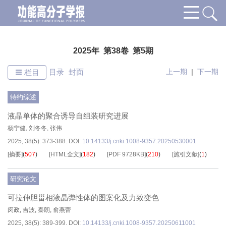
2025年 第38卷 第5期
目录
封面
上一期
|
下一期
栏目
特约综述
液晶单体的聚合诱导自组装研究进展
杨宁健
,
刘冬冬
,
张伟
2025, 38(5): 373-388.
DOI:
10.14133/j.cnki.1008-9357.20250530001
[摘要]
(
507
)
[HTML全文]
(
182
)
[PDF
9728KB
]
(
210
)
[施引文献]
(
1
)
研究论文
可拉伸胆甾相液晶弹性体的图案化及力致变色
闵政
,
吉波
,
秦朗
,
俞燕蕾
2025, 38(5): 389-399.
DOI:
10.14133/j.cnki.1008-9357.20250611001