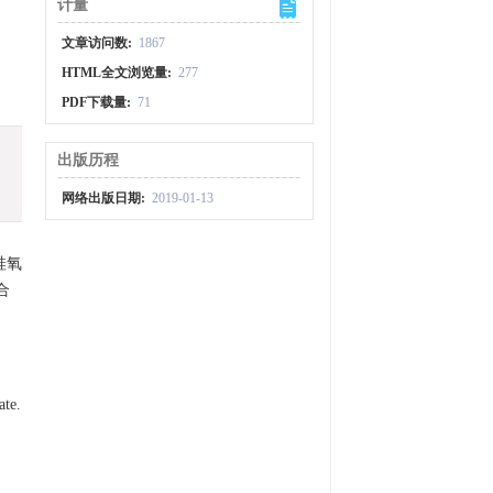
计量
文章访问数:
1867
HTML全文浏览量:
277
PDF下载量:
71
出版历程
网络出版日期:
2019-01-13
硅氧
合
ate.