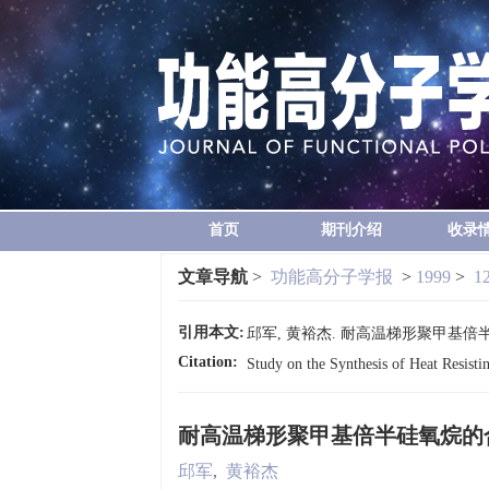
首页
期刊介绍
收录
文章导航
>
功能高分子学报
>
1999
>
1
引用本文:
邱军, 黄裕杰. 耐高温梯形聚甲基倍半硅氧烷的
Citation:
Study on the Synthesis of Heat Resist
耐高温梯形聚甲基倍半硅氧烷的
邱军
,
黄裕杰